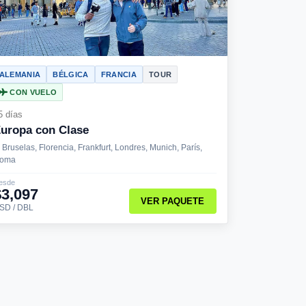
ALEMANIA
BÉLGICA
FRANCIA
TOUR
CON VUELO
5 días
uropa con Clase
Bruselas, Florencia, Frankfurt, Londres, Munich, París,
oma
esde
$3,097
VER PAQUETE
SD / DBL