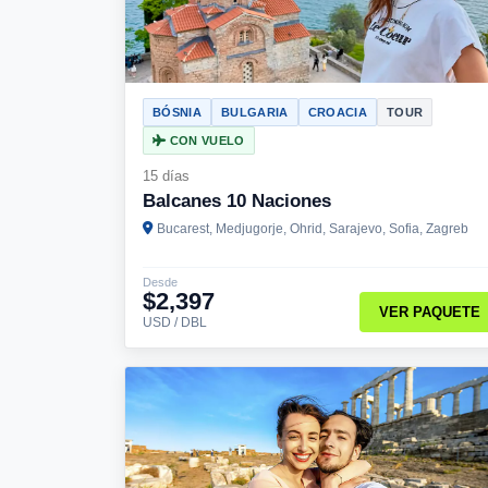
BÓSNIA
BULGARIA
CROACIA
TOUR
CON VUELO
15 días
Balcanes 10 Naciones
Bucarest, Medjugorje, Ohrid, Sarajevo, Sofia, Zagreb
Desde
$2,397
VER PAQUETE
USD / DBL