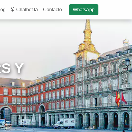
log
Chatbot IA
Contacto
WhatsApp
S Y