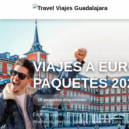
Inicio
›
Tours
›
Viajes a Europa 15 Dias: Tours y Paquete
VIAJES A EUR
PAQUETES 20
10 paquetes disponibles
Explora viajes a Europa 15 dias con rutas por
itinerarios, precios, salidas y opciones para tu