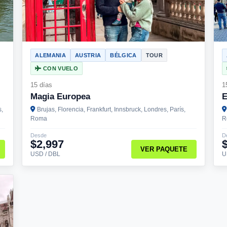
ALEMANIA
AUSTRIA
BÉLGICA
TOUR
CON VUELO
15 días
1
Magia Europea
E
s,
Brujas, Florencia, Frankfurt, Innsbruck, Londres, París,
Roma
R
Desde
D
$2,997
VER PAQUETE
USD / DBL
U