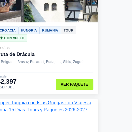
CROACIA
HUNGRIA
RUMANIA
TOUR
CON VUELO
5 días
uta de Drácula
Belgrado, Brasov, Bucarest, Budapest, Sibiu, Zagreb
esde
$2,397
VER PAQUETE
SD / DBL