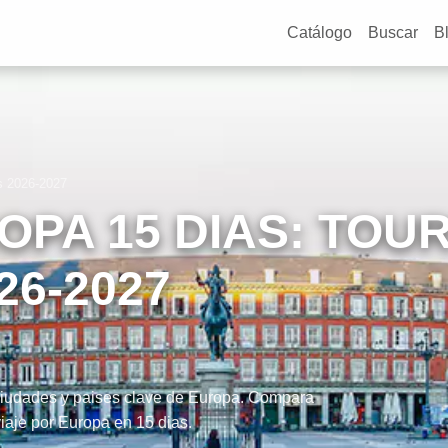
Catálogo
Buscar
B
s 2026-2027
OPA 15 DIAS: TOUR
26-2027
 ciudades y paises clave de Europa. Compara
 viaje por Europa en 15 dias.