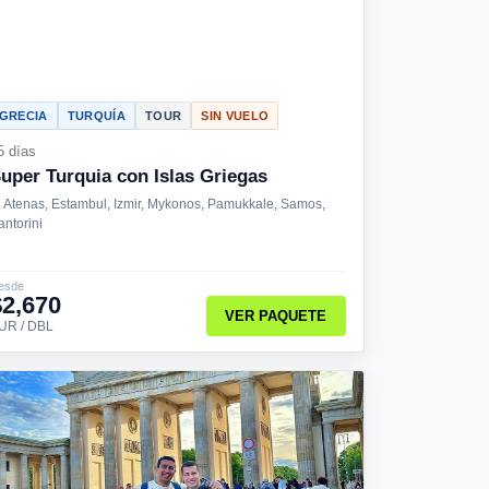
GRECIA
TURQUÍA
TOUR
SIN VUELO
5 días
uper Turquia con Islas Griegas
Atenas, Estambul, Izmir, Mykonos, Pamukkale, Samos,
antorini
esde
$2,670
VER PAQUETE
UR / DBL