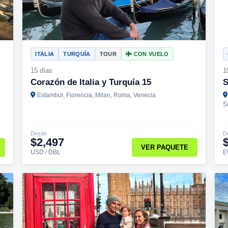
ITALIA
TURQUÍA
TOUR
CON VUELO
15 días
1
Corazón de Italia y Turquía 15
S
Estambul, Florencia, Milan, Roma, Venecia
S
Desde
D
$2,497
VER PAQUETE
USD / DBL
E