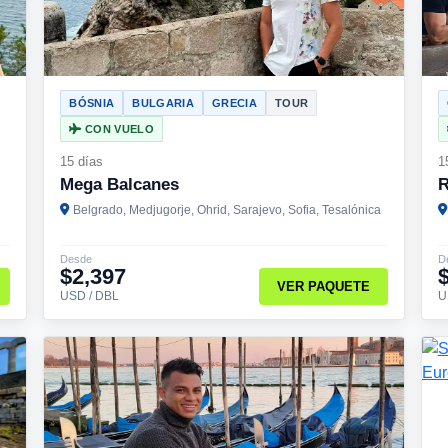
BÓSNIA
BULGARIA
GRECIA
TOUR
CON VUELO
15 días
1
Mega Balcanes
R
Belgrado, Medjugorje, Ohrid, Sarajevo, Sofia, Tesalónica
Desde
D
$2,397
VER PAQUETE
USD / DBL
U