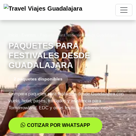
Inicio
›
Eventos
›
Paquetes para festivales desde Guadalajara
PAQUETES PARA
FESTIVALES DESDE
GUADALAJARA
2 paquetes disponibles
Compara paquetes para festivales desde Guadalajara con
vuelo, hotel, pases, traslados y asistencia para
Tomorrowland, EDC y otros festivales internacionales.
COTIZAR POR WHATSAPP