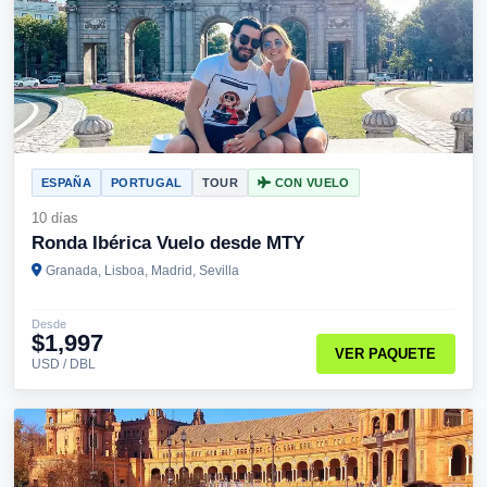
ESPAÑA
PORTUGAL
TOUR
CON VUELO
10 días
Ronda Ibérica Vuelo desde MTY
Granada, Lisboa, Madrid, Sevilla
Desde
$1,997
VER PAQUETE
USD / DBL