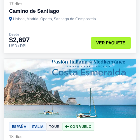
17 días
Camino de Santiago
Lisboa, Madrid, Oporto, Santiago de Compostela
Desde
$2,697
VER PAQUETE
USD / DBL
ESPAÑA
ITALIA
TOUR
CON VUELO
18 días