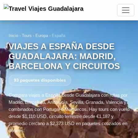
Inicio
›
Tours
›
Europa
›
España
VIAJES A ESPAÑA DESDE
GUADALAJARA: MADRID,
BARCELONA Y CIRCUITOS
93 paquetes disponibles
Compara viajes a España desde Guadalajara con rutas por
Madrid, Barcelona, Andalucía, Sevilla, Granada, Valencia y
combinados con Portugal o Marruecos. Hay tours con vuelo
desde $1,110 USD, circuito terrestre desde €1,187 y
promedio cercano a $2,373 USD en paquetes cotizados en
dólares.