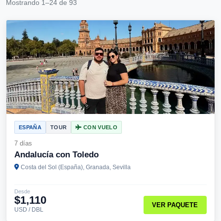
Mostrando 1–24 de 93
ESPAÑA
TOUR
CON VUELO
7 días
Andalucía con Toledo
Costa del Sol (España), Granada, Sevilla
Desde
$1,110
VER PAQUETE
USD / DBL