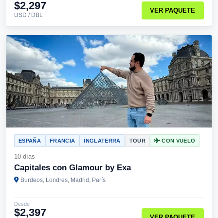
$2,297
VER PAQUETE
USD / DBL
ESPAÑA
FRANCIA
INGLATERRA
TOUR
CON VUELO
10 días
Capitales con Glamour by Exa
Burdeos, Londres, Madrid, París
Desde
$2,397
VER PAQUETE