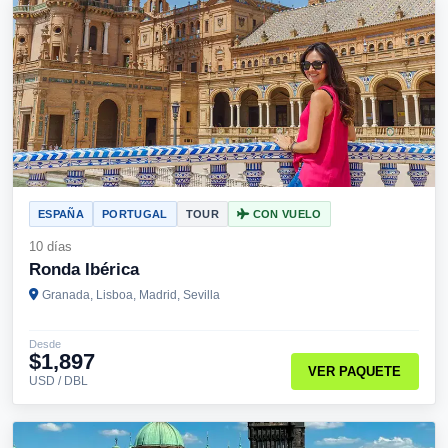
ESPAÑA
PORTUGAL
TOUR
CON VUELO
10 días
Ronda Ibérica
Granada, Lisboa, Madrid, Sevilla
Desde
$1,897
VER PAQUETE
USD / DBL