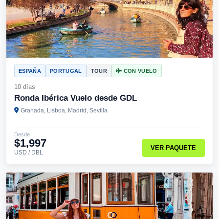
ESPAÑA
PORTUGAL
TOUR
CON VUELO
10 días
Ronda Ibérica Vuelo desde GDL
Granada, Lisboa, Madrid, Sevilla
Desde
$1,997
VER PAQUETE
USD / DBL