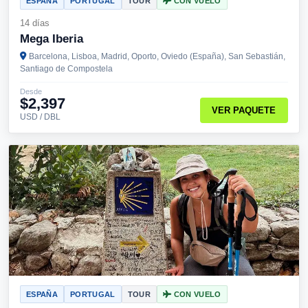
ESPAÑA
PORTUGAL
TOUR
CON VUELO
14 días
Mega Iberia
Barcelona, Lisboa, Madrid, Oporto, Oviedo (España), San Sebastián,
Santiago de Compostela
Desde
$2,397
VER PAQUETE
USD / DBL
ESPAÑA
PORTUGAL
TOUR
CON VUELO