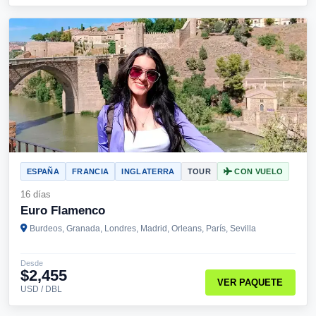
ESPAÑA
FRANCIA
INGLATERRA
TOUR
CON VUELO
16 días
Euro Flamenco
Burdeos, Granada, Londres, Madrid, Orleans, París, Sevilla
Desde
$2,455
VER PAQUETE
USD / DBL