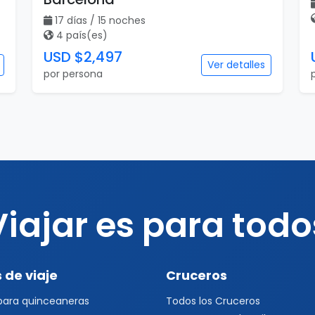
17 días / 15 noches
4 país(es)
USD $2,497
Ver detalles
por persona
Viajar es para todo
 de viaje
Cruceros
 para quinceaneras
Todos los Cruceros