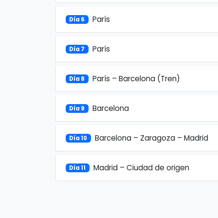
París
Día 6
París
Día 7
París – Barcelona (Tren)
Día 8
Barcelona
Día 9
Barcelona – Zaragoza – Madrid
Día 10
Madrid – Ciudad de origen
Día 11