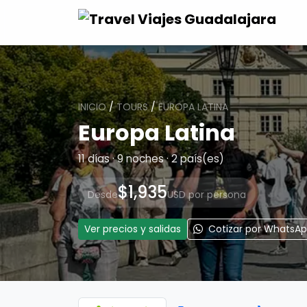
INICIO
/
TOURS
/
EUROPA LATINA
Europa Latina
11 días · 9 noches · 2 país(es)
$1,935
Desde
USD por persona
Ver precios y salidas
Cotizar por WhatsA