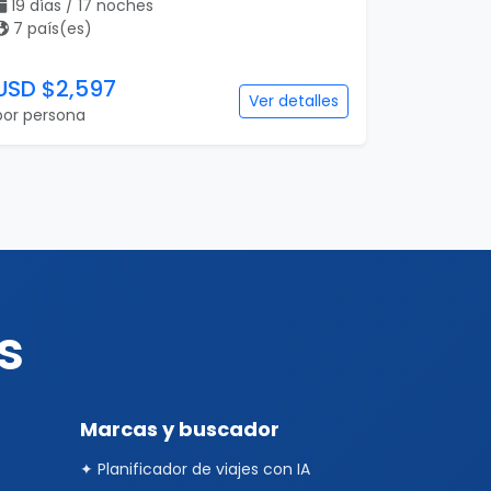
19 días / 17 noches
7 país(es)
USD $2,597
Ver detalles
por persona
s
Marcas y buscador
✦ Planificador de viajes con IA