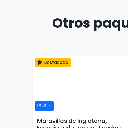
Otros paqu
Destacado
13 días
Maravillas de Inglaterra,
Escocia e Irlanda con Londres