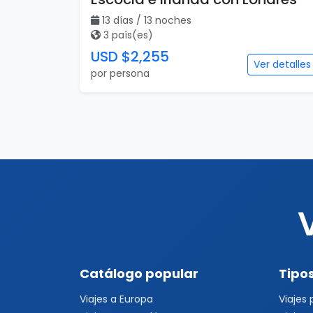
13 días / 13 noches
3 país(es)
USD $2,255
Ver detalles
por persona
Catálogo popular
Tipos
Viajes a Europa
Viajes