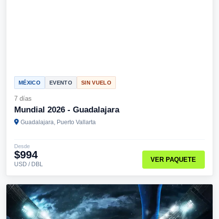
MÉXICO
EVENTO
SIN VUELO
7 días
Mundial 2026 - Guadalajara
Guadalajara, Puerto Vallarta
Desde
$994
VER PAQUETE
USD / DBL