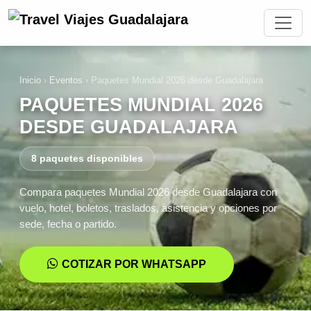
Inicio
›
Eventos
›
Paquetes Mundial 2026 desde Guadalajara
PAQUETES MUNDIAL 2026
DESDE GUADALAJARA
8 paquetes disponibles
Compara paquetes Mundial 2026 desde Guadalajara con
vuelo, hotel, boletos, traslados, asistencia y opciones por
sede, fecha o partido.
COTIZAR POR WHATSAPP