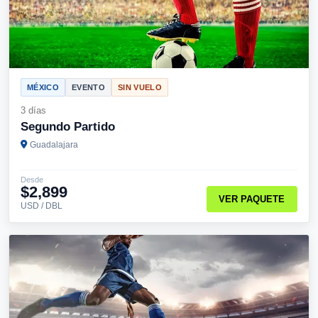
MÉXICO
EVENTO
SIN VUELO
3 días
Segundo Partido
Guadalajara
Desde
$2,899
VER PAQUETE
USD / DBL