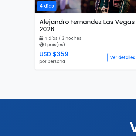
4 días
Alejandro Fernandez Las Vegas
2026
4 días / 3 noches
1 país(es)
USD $359
Ver detalles
por persona