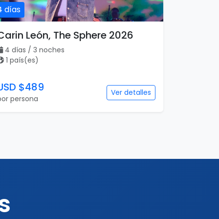
4 días
Carin León, The Sphere 2026
4 días / 3 noches
1 país(es)
USD $489
Ver detalles
por persona
s