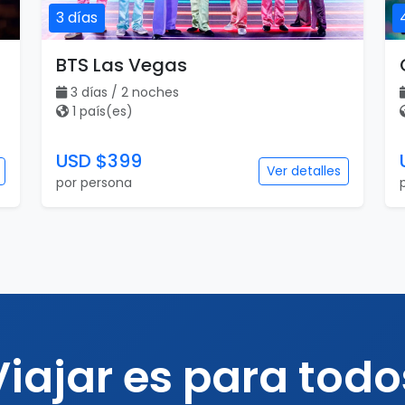
3 días
BTS Las Vegas
3 días / 2 noches
1 país(es)
USD $399
Ver detalles
por persona
Viajar es para todo