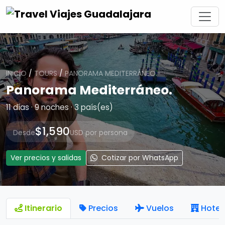
INICIO
/
TOURS
/
PANORAMA MEDITERRÁNEO.
Panorama Mediterráneo.
11 días · 9 noches · 3 país(es)
$1,590
Desde
USD por persona
Ver precios y salidas
Cotizar por WhatsApp
Itinerario
Precios
Vuelos
Hotel