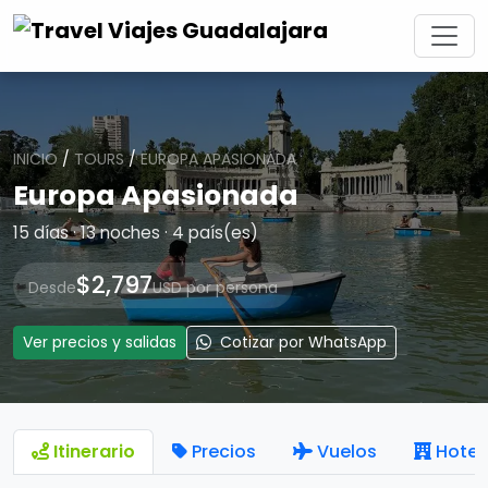
INICIO
/
TOURS
/
EUROPA APASIONADA
Europa Apasionada
15 días · 13 noches · 4 país(es)
$2,797
Desde
USD por persona
Ver precios y salidas
Cotizar por WhatsApp
Itinerario
Precios
Vuelos
Hotel