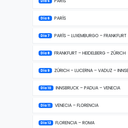
PARÍS
Día 5
PARÍS
Día 6
PARÍS – LUXEMBURGO – FRANKFURT
Día 7
FRANKFURT – HEIDELBERG – ZÚRICH
Día 8
ZÚRICH – LUCERNA – VADUZ – INN
Día 9
INNSBRUCK – PADUA – VENECIA
Día 10
VENECIA – FLORENCIA
Día 11
FLORENCIA – ROMA
Día 12