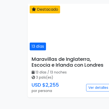
Destacado
13 días
Maravillas de Inglaterra,
Escocia e Irlanda con Londres
13 días / 13 noches
3 país(es)
USD $2,255
Ver detalles
por persona