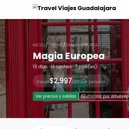
INICIO
/
TOURS
/
MAGIA EUROPEA
Magia Europea
15 días · 13 noches · 7 país(es)
$2,997
Desde
USD por persona
Ver precios y salidas
Cotizar por WhatsA