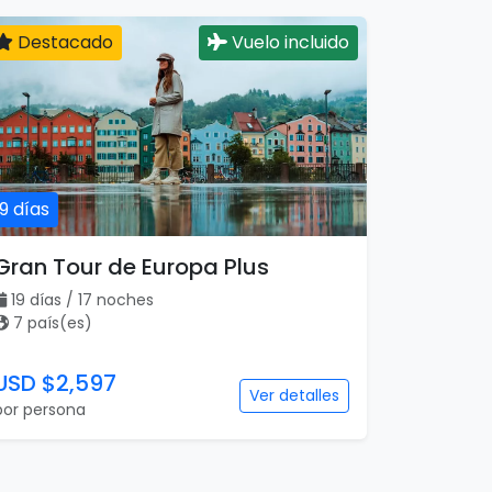
Destacado
Vuelo incluido
19 días
Gran Tour de Europa Plus
19 días / 17 noches
7 país(es)
USD $2,597
Ver detalles
por persona