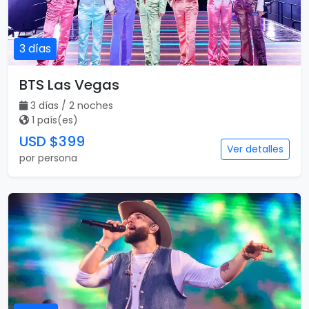
3 días
BTS Las Vegas
3 días / 2 noches
1 país(es)
USD $399
Ver detalles
por persona