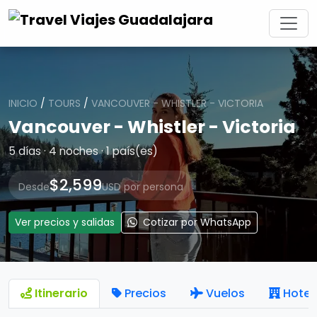
INICIO
/
TOURS
/
VANCOUVER - WHISTLER - VICTORIA
Vancouver - Whistler - Victoria
5 días · 4 noches · 1 país(es)
$2,599
Desde
USD por persona
Ver precios y salidas
Cotizar por WhatsApp
Itinerario
Precios
Vuelos
Hotel