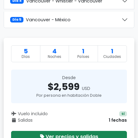
Vancouver - Whistler - Vancouver
Día 4
Vancouver - México
Día 5
5
4
1
1
Días
Noches
Países
Ciudades
Desde
$2,599
USD
Por persona en habitación Doble
Vuelo incluido
Sí
Salidas
1 fechas
Ver precios y salidas