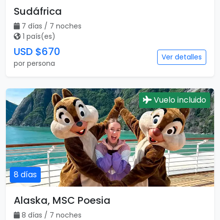
Sudáfrica
7 días / 7 noches
1 país(es)
USD $670
Ver detalles
por persona
Vuelo incluido
8 días
Alaska, MSC Poesia
8 días / 7 noches