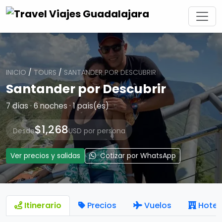
INICIO
/
TOURS
/
SANTANDER POR DESCUBRIR
Santander por Descubrir
7 días · 6 noches · 1 país(es)
$1,268
Desde
USD por persona
Ver precios y salidas
Cotizar por WhatsApp
Itinerario
Precios
Vuelos
Hotel