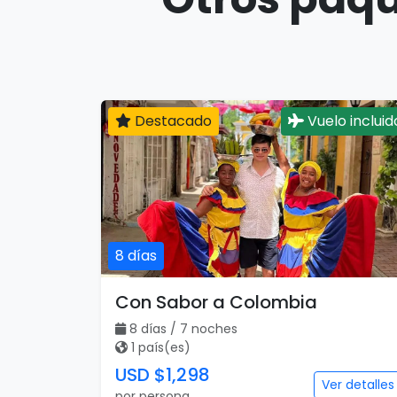
Destacado
Vuelo incluid
8 días
Con Sabor a Colombia
8 días / 7 noches
1 país(es)
USD $1,298
Ver detalles
por persona