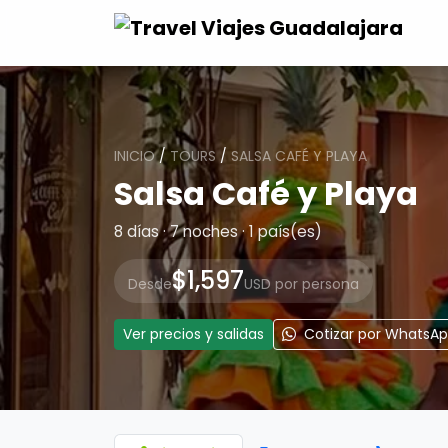
INICIO
/
TOURS
/
SALSA CAFÉ Y PLAYA
Salsa Café y Playa
8 días · 7 noches · 1 país(es)
$1,597
Desde
USD por persona
Ver precios y salidas
Cotizar por WhatsA