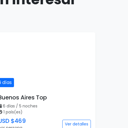
6 días
Buenos Aires Top
6 días / 5 noches
1 país(es)
USD $469
Ver detalles
por persona