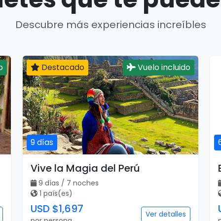
Descubre más experiencias increíbles
o
Destacado
Vuelo incluido
9 días
Vive la Magia del Perú
9 días / 7 noches
1 país(es)
USD $1,697
Ver detalles
por persona