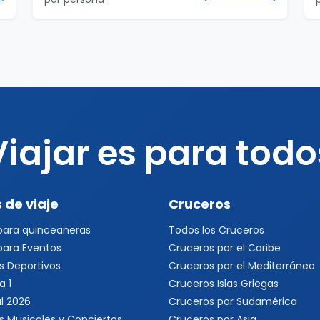
Viajar es para todo
 de viaje
Cruceros
 para quinceaneras
Todos los Cruceros
 para Eventos
Cruceros por el Caribe
s Deportivos
Cruceros por el Mediterráneo
a 1
Cruceros Islas Griegas
l 2026
Cruceros por Sudamérica
s Musicales y Conciertos
Cruceros por Asia