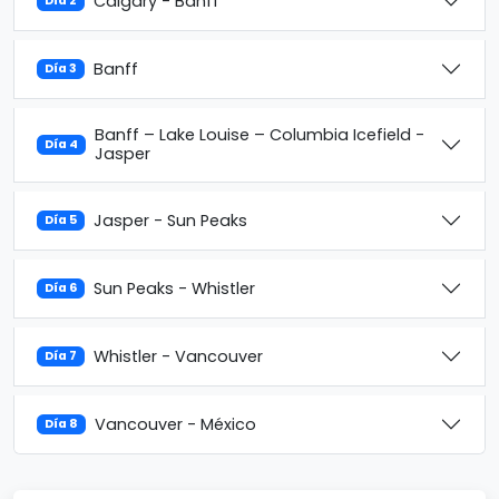
Calgary - Banff
Día 2
Banff
Día 3
Banff – Lake Louise – Columbia Icefield -
Día 4
Jasper
Jasper - Sun Peaks
Día 5
Sun Peaks - Whistler
Día 6
Whistler - Vancouver
Día 7
Vancouver - México
Día 8