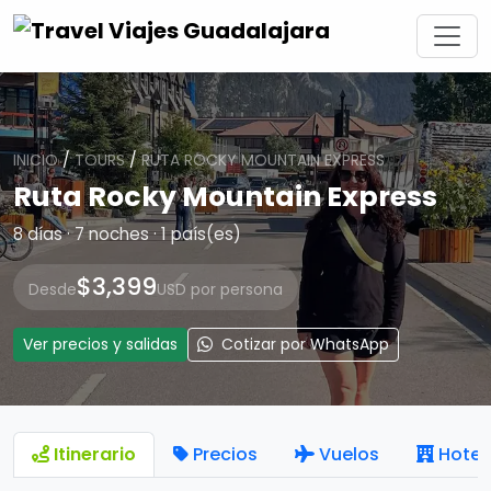
INICIO
/
TOURS
/
RUTA ROCKY MOUNTAIN EXPRESS
Ruta Rocky Mountain Express
8 días · 7 noches · 1 país(es)
$3,399
Desde
USD por persona
Ver precios y salidas
Cotizar por WhatsApp
Itinerario
Precios
Vuelos
Hotel