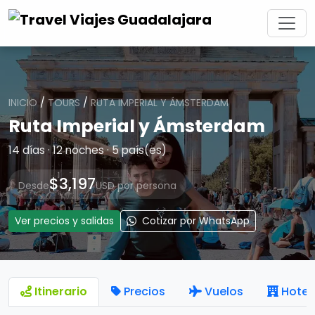
INICIO
/
TOURS
/
RUTA IMPERIAL Y ÁMSTERDAM
Ruta Imperial y Ámsterdam
14 días · 12 noches · 5 país(es)
$3,197
Desde
USD por persona
Ver precios y salidas
Cotizar por WhatsApp
Itinerario
Precios
Vuelos
Hotel