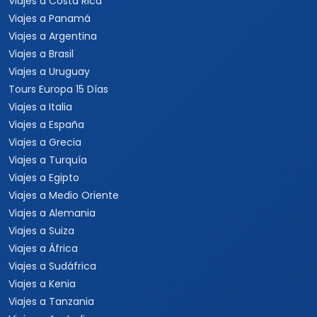
Viajes a Tailandia
Viajes a India
Cruceros
Marcas y buscador
Todos los Cruceros
✦ Planificador de viajes con
IA
Cruceros por el Caribe
Buscar paquetes
Cruceros por el
Mediterráneo
Contacto con asesores
Cruceros Islas Griegas
Special Tours
Cruceros por Sudamérica
Europamundo
Cruceros por Asia
Cruceros por Alaska
Informacion
Quienes somos
Formas de pago
Politica de privacidad