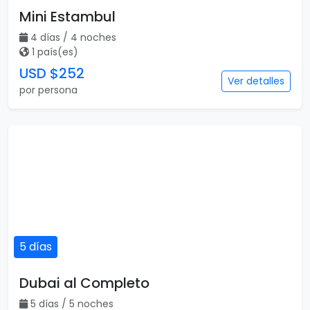
5 días
Dubai al Completo
5 días / 5 noches
1 país(es)
USD $313
Ver detalles
por persona
5 días
Dubái Turístico
5 días / 4 noches
1 país(es)
USD $322
Ver detalles
por persona