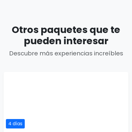
Otros paquetes que te
pueden interesar
Descubre más experiencias increíbles
4 días
Mini Estambul
4 días / 4 noches
1 país(es)
USD $252
Ver detalles
por persona