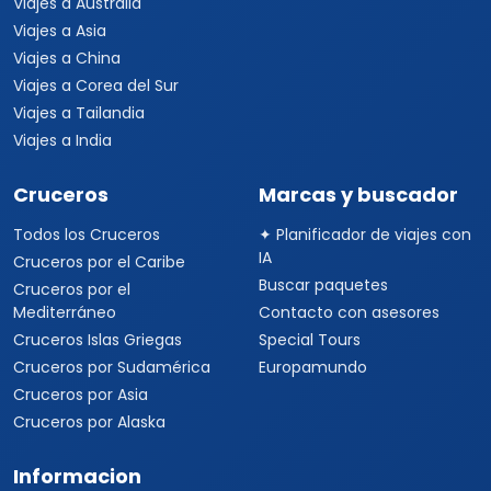
Politicas de cancelacion
Preguntas frecuentes
Contacto
Travel Viajes Guadalajara © 2026 Todos los derechos
reservados
C. Isabel la Católica 15, Vallarta Norte, Guadalajara, Jalisco ·
+52
33 3250 9580
+52 33 1862 7150