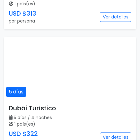
Viajar es para todos
Catálogo popular
Tipos de viaje
Viajes a Europa
Viajes para quinceaneras
Viajes a Canadá
Viajes para Eventos
Viajes a Japón
Eventos Deportivos
Viajes a Japón y Corea del
Fórmula 1
Sur
Mundial 2026
Viajes a Colombia
Eventos Musicales y
Viajes a Perú
Conciertos
Viajes a Sudamérica
Festivales
Viajes a Estados Unidos
Viajes a Nueva York