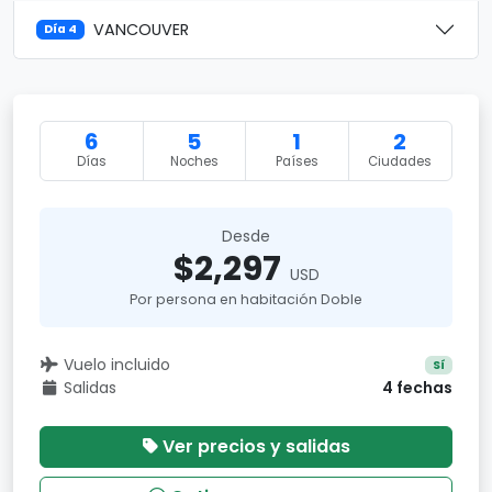
VANCOUVER
Día 4
6
5
1
2
Días
Noches
Países
Ciudades
Desde
$2,297
USD
Por persona en habitación Doble
Vuelo incluido
Sí
Salidas
4 fechas
Ver precios y salidas