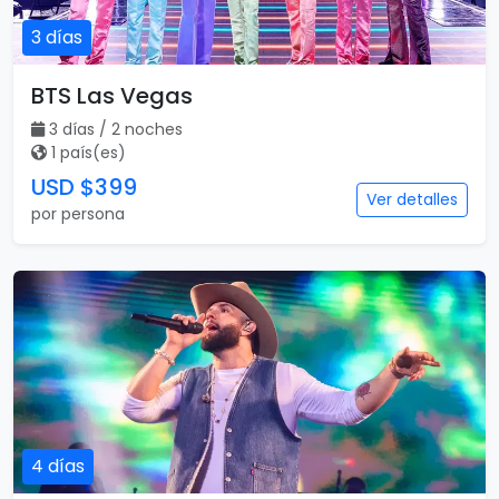
3 días
BTS Las Vegas
3 días / 2 noches
1 país(es)
USD $399
Ver detalles
por persona
4 días