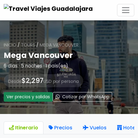
INICIO
/
TOURS
/
MEGA VANCOUVER
Mega Vancouver
6 días · 5 noches · 1 país(es)
$2,297
Desde
USD por persona
Ver precios y salidas
Cotizar por WhatsApp
Itinerario
Precios
Vuelos
Hotel