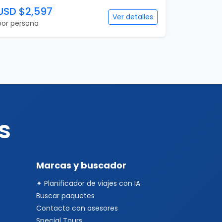
USD $2,597
Ver detalles
por persona
s
Marcas y buscador
✦ Planificador de viajes con IA
Buscar paquetes
Contacto con asesores
Special Tours