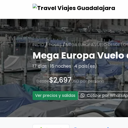
INICIO
/
TOURS
/
MEGA EUROPA VUELO DESDE LOS
Mega Europa Vuelo 
17 días · 15 noches · 4 país(es)
$2,697
Desde
USD por persona
Ver precios y salidas
Cotizar por WhatsA