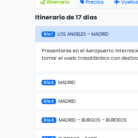
Itinerario
Precios
Vuelos
Itinerario de 17 días
LOS ANGELES – MADRID
Día 1
Presentarse en el Aeropuerto Internacio
tomar el vuelo trasatlántico con destin
MADRID
Día 2
MADRID
Día 3
MADRID – BURGOS – BURDEOS
Día 4