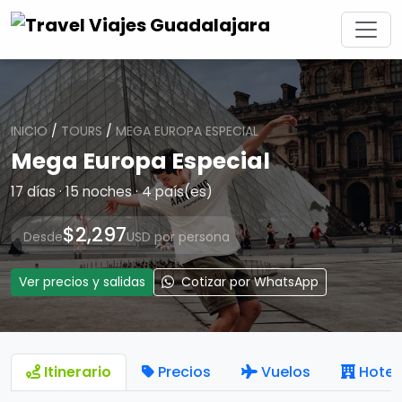
INICIO
/
TOURS
/
MEGA EUROPA ESPECIAL
Mega Europa Especial
17 días · 15 noches · 4 país(es)
$2,297
Desde
USD por persona
Ver precios y salidas
Cotizar por WhatsApp
Itinerario
Precios
Vuelos
Hotel