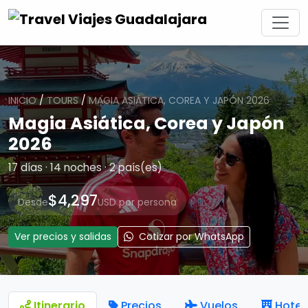
INICIO
/
TOURS
/
MAGIA ASIÁTICA, COREA Y JAPÓN 2026
Magia Asiática, Corea y Japón
2026
17 días · 14 noches · 2 país(es)
$4,297
Desde
USD por persona
Ver precios y salidas
Cotizar por WhatsApp
Itinerario
Precios
Vuelos
Hotel