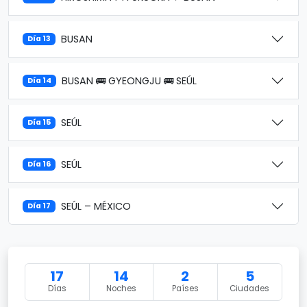
BUSAN
Día 13
BUSAN 🚌 GYEONGJU 🚌 SEÚL
Día 14
SEÚL
Día 15
SEÚL
Día 16
SEÚL – MÉXICO
Día 17
17
14
2
5
Días
Noches
Países
Ciudades