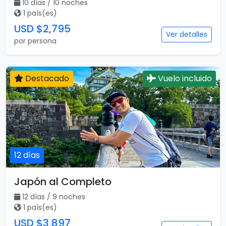
10 días / 10 noches
1 país(es)
USD $2,795
Ver detalles
por persona
Destacado
Vuelo incluido
12 días
Japón al Completo
12 días / 9 noches
1 país(es)
USD $3,897