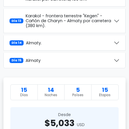
Karakol - frontera terrestre "Kegen" -
Cañón de Charyn - Almaty por carretera
Día 13
(380 km).
Almaty.
Día 14
Almaty
Día 15
15
14
5
15
Días
Noches
Países
Etapas
Desde
$5,033
USD