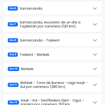
Samarcanda.
Día 6
Samarcanda, excursión de un día a
Día 7
Tayikistán por carretera (120 km).
Samarcanda - Taskent
Día 8
Taskent - Bishkek
Día 9
Bishkek.
Día 10
Bishkek - Torre de Burana - Lago Issyk -
Día 11
Kul por carretera (280 km).
Issyk - Kul - Desfiladero Djeti - Oguz -
Día 12
Karakol por carretera, 150 km.