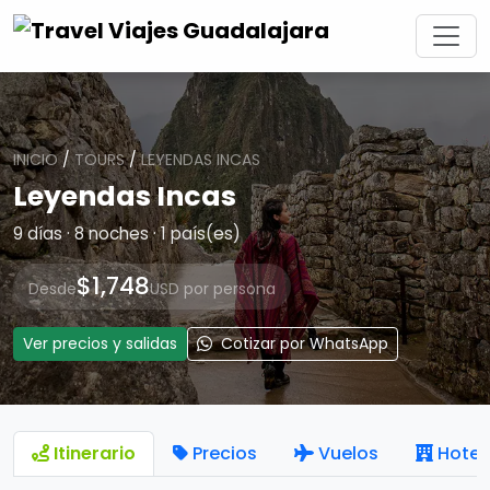
INICIO
/
TOURS
/
LEYENDAS INCAS
Leyendas Incas
9 días · 8 noches · 1 país(es)
$1,748
Desde
USD por persona
Ver precios y salidas
Cotizar por WhatsApp
Itinerario
Precios
Vuelos
Hotel