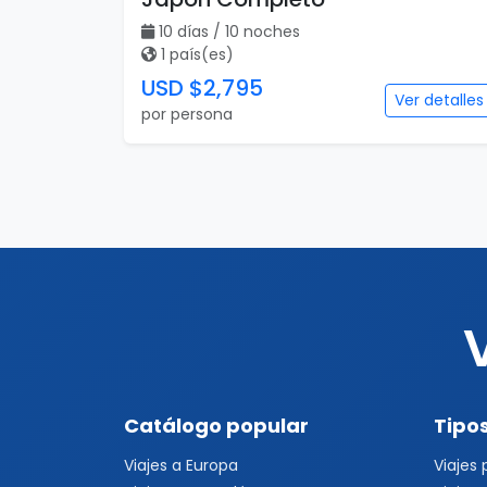
10 días / 10 noches
1 país(es)
USD $2,795
Ver detalles
por persona
Catálogo popular
Tipos
Viajes a Europa
Viajes