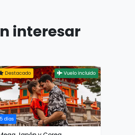
n interesar
Destacado
Vuelo incluido
15 días
Mega Japón y Corea