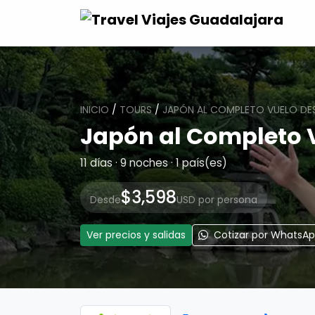
INICIO
/
TOURS
/
JAPÓN AL COMPLETO VUELO DES
Japón al Completo 
11 días · 9 noches · 1 país(es)
$3,598
Desde
USD por persona
Ver precios y salidas
Cotizar por WhatsA