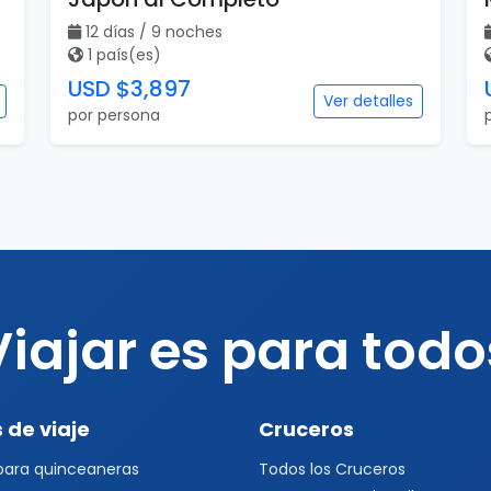
12 días / 9 noches
1 país(es)
USD $3,897
Ver detalles
por persona
Viajar es para todo
 de viaje
Cruceros
 para quinceaneras
Todos los Cruceros