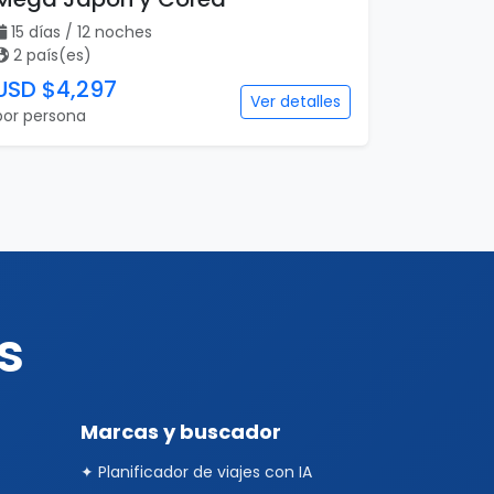
15 días / 12 noches
2 país(es)
USD $4,297
Ver detalles
por persona
s
Marcas y buscador
✦ Planificador de viajes con IA