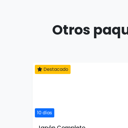
Otros paqu
Destacado
10 días
Japón Completo