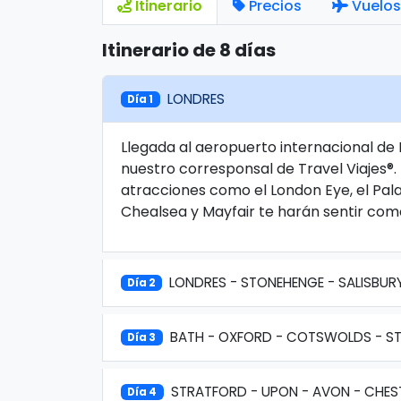
Itinerario
Precios
Vuelos
Itinerario de 8 días
LONDRES
Día 1
Llegada al aeropuerto internacional de 
nuestro corresponsal de Travel Viajes®.
atracciones como el London Eye, el Pal
Chealsea y Mayfair te harán sentir como
LONDRES - STONEHENGE - SALISBUR
Día 2
BATH - OXFORD - COTSWOLDS - S
Día 3
STRATFORD - UPON - AVON - CHEST
Día 4