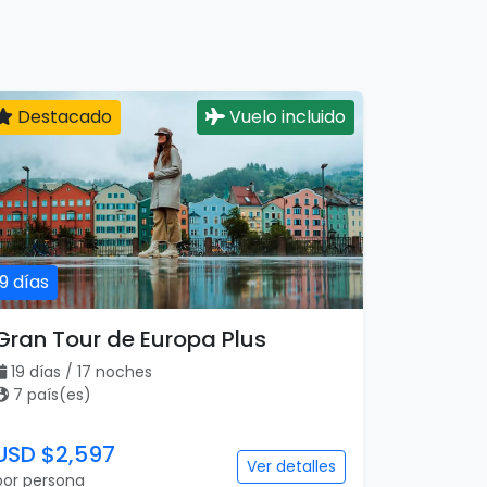
Destacado
Vuelo incluido
19 días
Gran Tour de Europa Plus
19 días / 17 noches
7 país(es)
USD $2,597
Ver detalles
por persona