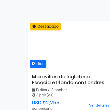
Destacado
13 días
Maravillas de Inglaterra,
Escocia e Irlanda con Londres
13 días / 13 noches
3 país(es)
USD $2,255
Ver detalles
por persona