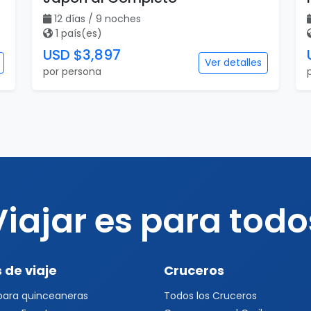
12 días / 9 noches
1 país(es)
USD $3,897
Ver detalles
por persona
Viajar es para todo
 de viaje
Cruceros
 para quinceaneras
Todos los Cruceros