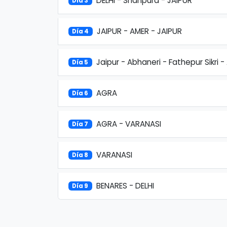
DELHI - Shahpura - JAIPUR
Día 3
JAIPUR - AMER - JAIPUR
Día 4
Jaipur - Abhaneri - Fathepur Sikri -
Día 5
AGRA
Día 6
AGRA - VARANASI
Día 7
VARANASI
Día 8
BENARES - DELHI
Día 9