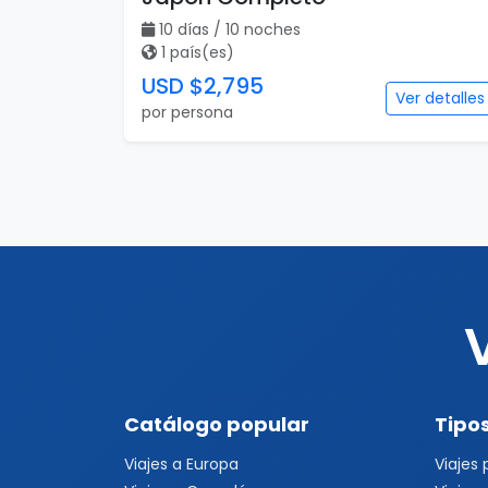
10 días / 10 noches
1 país(es)
USD $2,795
Ver detalles
por persona
Catálogo popular
Tipos
Viajes a Europa
Viajes