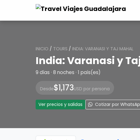
INICIO
/
TOURS
/
INDIA: VARANASI Y TAJ MAHAL
India: Varanasi y T
9 días · 8 noches · 1 país(es)
$1,173
Desde
USD por persona
Ver precios y salidas
Cotizar por WhatsA