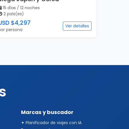
15 días / 12 noches
2 país(es)
USD $4,297
Ver detalles
por persona
s
Marcas y buscador
✦ Planificador de viajes con IA