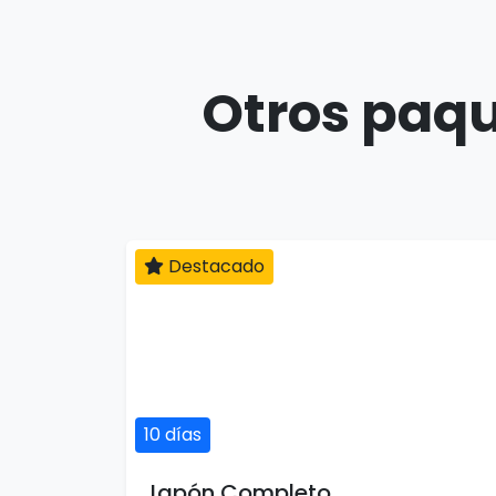
Otros paqu
Destacado
10 días
Japón Completo