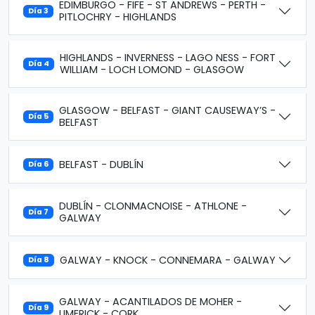
EDIMBURGO - FIFE - ST ANDREWS - PERTH -
Día 3
PITLOCHRY - HIGHLANDS
HIGHLANDS - INVERNESS - LAGO NESS - FORT
Día 4
WILLIAM - LOCH LOMOND - GLASGOW
GLASGOW - BELFAST - GIANT CAUSEWAY’S -
Día 5
BELFAST
BELFAST - DUBLÍN
Día 6
DUBLÍN - CLONMACNOISE - ATHLONE -
Día 7
GALWAY
GALWAY - KNOCK - CONNEMARA - GALWAY
Día 8
GALWAY - ACANTILADOS DE MOHER -
Día 9
LIMERICK - CORK