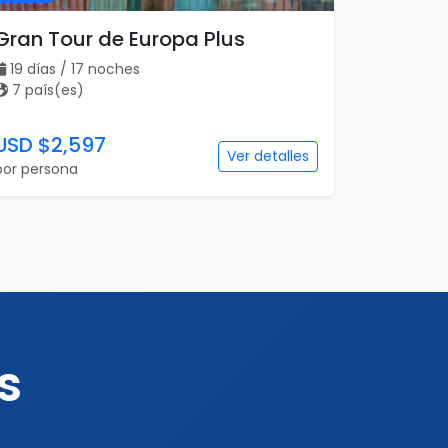
Gran Tour de Europa Plus
19 días / 17 noches
7 país(es)
USD $2,597
Ver detalles
por persona
s