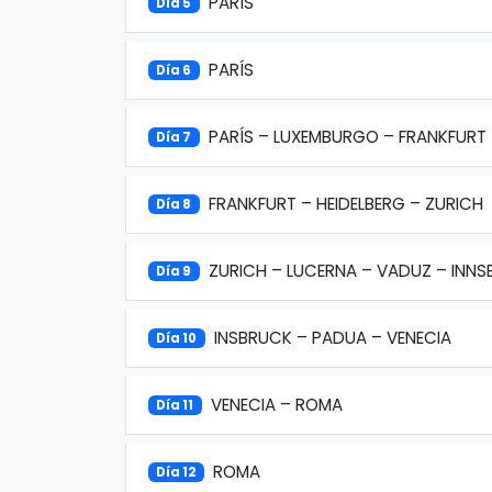
PARÍS
Día 5
PARÍS
Día 6
PARÍS – LUXEMBURGO – FRANKFURT
Día 7
FRANKFURT – HEIDELBERG – ZURICH
Día 8
ZURICH – LUCERNA – VADUZ – INN
Día 9
INSBRUCK – PADUA – VENECIA
Día 10
VENECIA – ROMA
Día 11
ROMA
Día 12