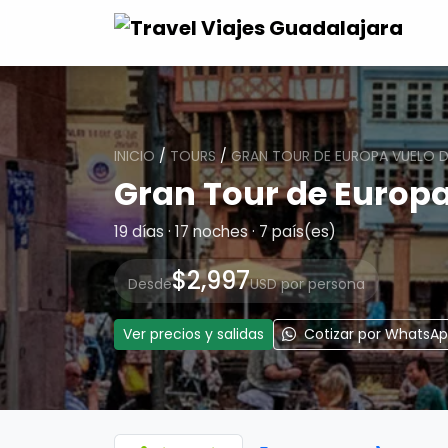
INICIO
/
TOURS
/
GRAN TOUR DE EUROPA VUELO D
Gran Tour de Europ
19 días · 17 noches · 7 país(es)
$2,997
Desde
USD por persona
Ver precios y salidas
Cotizar por WhatsA