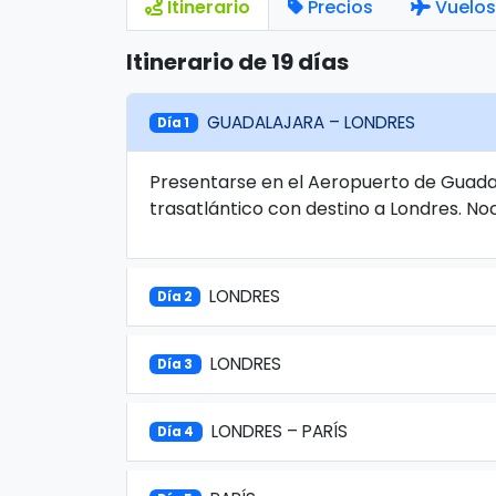
Itinerario
Precios
Vuelos
Itinerario de 19 días
GUADALAJARA – LONDRES
Día 1
Presentarse en el Aeropuerto de Guadal
trasatlántico con destino a Londres. No
LONDRES
Día 2
LONDRES
Día 3
LONDRES – PARÍS
Día 4