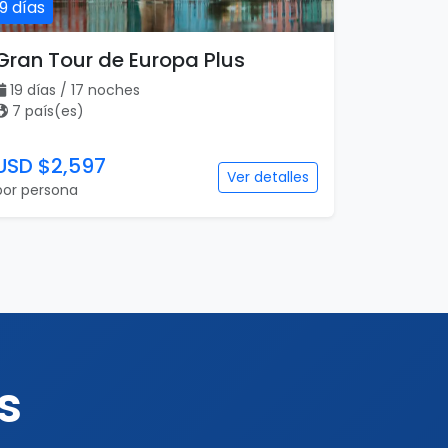
19 días
Gran Tour de Europa Plus
19 días / 17 noches
7 país(es)
USD $2,597
Ver detalles
por persona
s