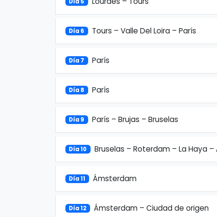
Lourdes – Tours
Día 5
Tours – Valle Del Loira – París
Día 6
París
Día 7
París
Día 8
París – Brujas – Bruselas
Día 9
Bruselas – Roterdam – La Haya 
Día 10
Ámsterdam
Día 11
Ámsterdam – Ciudad de origen
Día 12