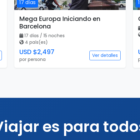
17 días
Mega Europa Iniciando en
Barcelona
17 días / 15 noches
4 país(es)
USD $2,497
Ver detalles
por persona
Viajar es para todo