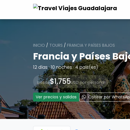
INICIO
/
TOURS
/
FRANCIA Y PAÍSES BAJOS
Francia y Países Baj
12 días · 10 noches · 4 país(es)
$1,755
Desde
USD por persona
Ver precios y salidas
Cotizar por WhatsA