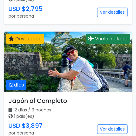
USD $2,795
Ver detalles
por persona
Destacado
Vuelo incluido
12 días
Japón al Completo
12 días / 9 noches
1 país(es)
USD $3,897
Ver detalles
por persona