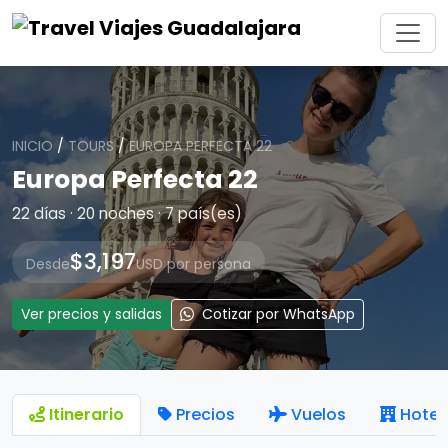
INICIO
/
TOURS
/
EUROPA PERFECTA 22
Europa Perfecta 22
22 días · 20 noches · 7 país(es)
$3,197
Desde
USD por persona
Ver precios y salidas
Cotizar por WhatsApp
Itinerario
Precios
Vuelos
Hotel