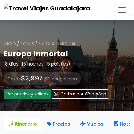
INICIO
/
TOURS
/
EUROPA INMORTAL
Europa Inmortal
18 días · 16 noches · 5 país(es)
$2,997
Desde
USD por persona
Ver precios y salidas
Cotizar por WhatsApp
Itinerario
Precios
Vuelos
Hotel