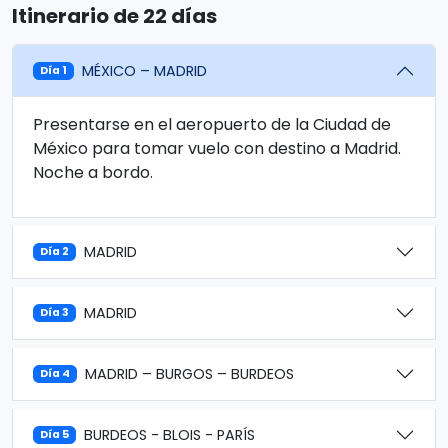
Itinerario de 22 días
MÉXICO – MADRID
Día 1
Presentarse en el aeropuerto de la Ciudad de
México para tomar vuelo con destino a Madrid.
Noche a bordo.
MADRID
Día 2
MADRID
Día 3
MADRID – BURGOS – BURDEOS
Día 4
BURDEOS - BLOIS - PARÍS
Día 5