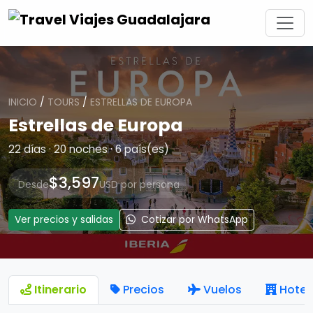
INICIO
/
TOURS
/
ESTRELLAS DE EUROPA
Estrellas de Europa
22 días · 20 noches · 6 país(es)
$3,597
Desde
USD por persona
Ver precios y salidas
Cotizar por WhatsApp
Itinerario
Precios
Vuelos
Hotel