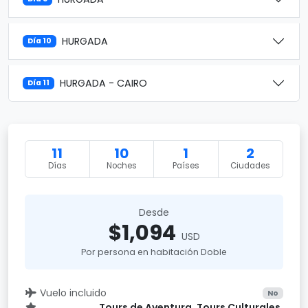
HURGADA
Día 10
HURGADA - CAIRO
Día 11
11
10
1
2
Días
Noches
Países
Ciudades
Desde
$1,094
USD
Por persona en habitación Doble
Vuelo incluido
No
Tours de Aventura, Tours Culturales,