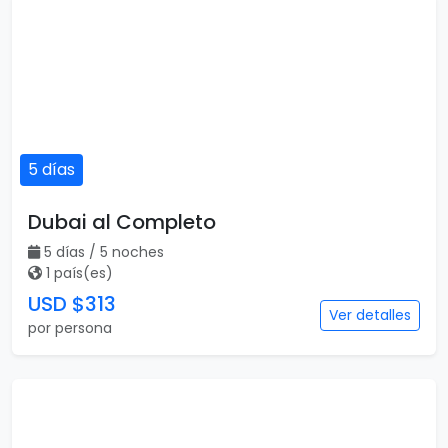
5 días
Dubai al Completo
5 días / 5 noches
1 país(es)
USD $313
Ver detalles
por persona