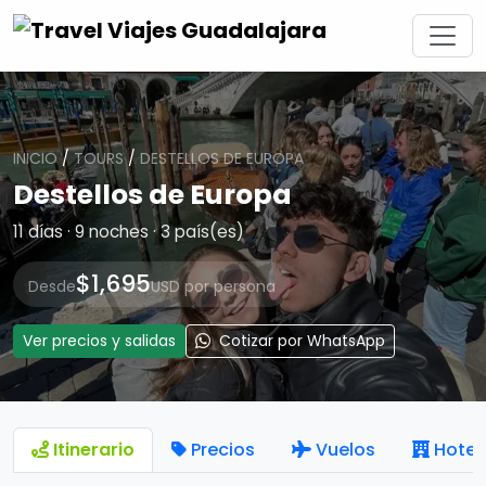
INICIO
/
TOURS
/
DESTELLOS DE EUROPA
Destellos de Europa
11 días · 9 noches · 3 país(es)
$1,695
Desde
USD por persona
Ver precios y salidas
Cotizar por WhatsApp
Itinerario
Precios
Vuelos
Hotel