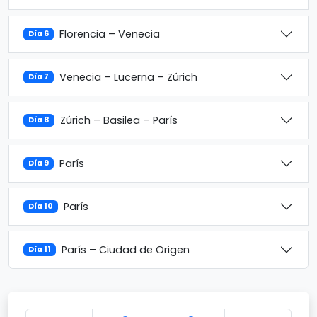
Florencia – Venecia
Día 6
Venecia – Lucerna – Zúrich
Día 7
Zúrich – Basilea – París
Día 8
París
Día 9
París
Día 10
París – Ciudad de Origen
Día 11