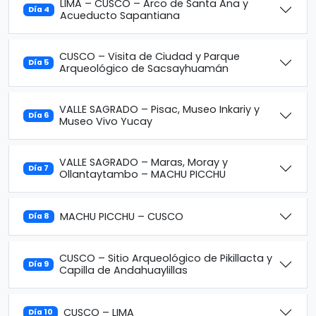
LIMA – CUSCO – Arco de Santa Ana y
Día 4
Acueducto Sapantiana
CUSCO – Visita de Ciudad y Parque
Día 5
Arqueológico de Sacsayhuamán
VALLE SAGRADO – Pisac, Museo Inkariy y
Día 6
Museo Vivo Yucay
VALLE SAGRADO – Maras, Moray y
Día 7
Ollantaytambo – MACHU PICCHU
MACHU PICCHU – CUSCO
Día 8
CUSCO – Sitio Arqueológico de Pikillacta y
Día 9
Capilla de Andahuaylillas
CUSCO – LIMA
Día 10