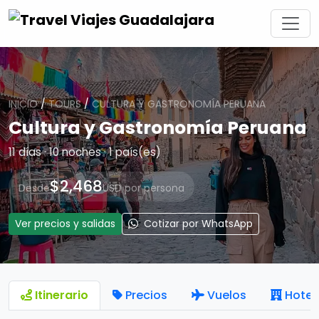
INICIO
/
TOURS
/
CULTURA Y GASTRONOMÍA PERUANA
Cultura y Gastronomía Peruana
11 días · 10 noches · 1 país(es)
$2,468
Desde
USD por persona
Ver precios y salidas
Cotizar por WhatsApp
Itinerario
Precios
Vuelos
Hotel