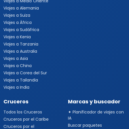
Viajes a Australia
Viajes a Asia
Viajes a China
Viajes a Corea del Sur
Viajes a Tailandia
Viajes a India
Cruceros
Marcas y buscador
Todos los Cruceros
✦ Planificador de viajes con
IA
Cruceros por el Caribe
Buscar paquetes
Cruceros por el
Mediterráneo
Contacto con asesores
Cruceros Islas Griegas
Special Tours
Cruceros por Sudamérica
Europamundo
Cruceros por Asia
Cruceros por Alaska
Informacion