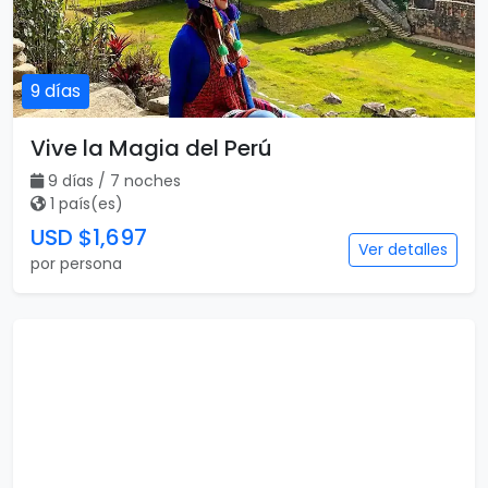
9 días
Vive la Magia del Perú
9 días / 7 noches
1 país(es)
USD $1,697
Ver detalles
por persona
6 días
Buenos Aires Top
6 días / 5 noches
1 país(es)
USD $469
Ver detalles