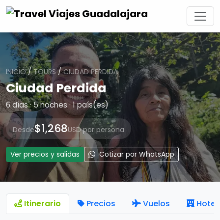
INICIO
/
TOURS
/
CIUDAD PERDIDA
Ciudad Perdida
6 días · 5 noches · 1 país(es)
$1,268
Desde
USD por persona
Ver precios y salidas
Cotizar por WhatsApp
Itinerario
Precios
Vuelos
Hotel