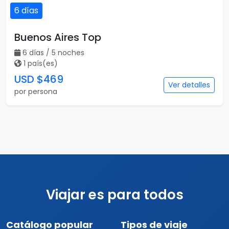
por persona
Viajar es para todos
Catálogo popular
Tipos de viaje
Viajes a Europa
Viajes para quinceaneras
Viajes a Canadá
Viajes para Eventos
Viajes a Japón
Eventos Deportivos
Viajes a Japón y Corea del
Fórmula 1
Sur
Mundial 2026
Viajes a Colombia
Eventos Musicales y
Viajes a Perú
Conciertos