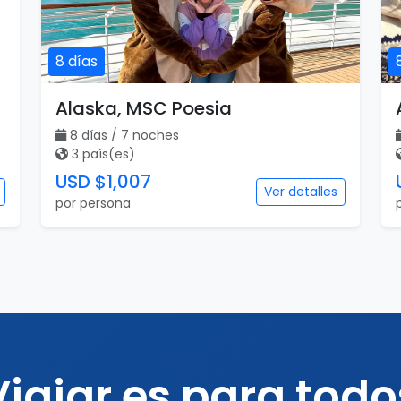
8 días
Alaska, MSC Poesia
8 días / 7 noches
3 país(es)
USD $1,007
Ver detalles
por persona
Viajar es para todo