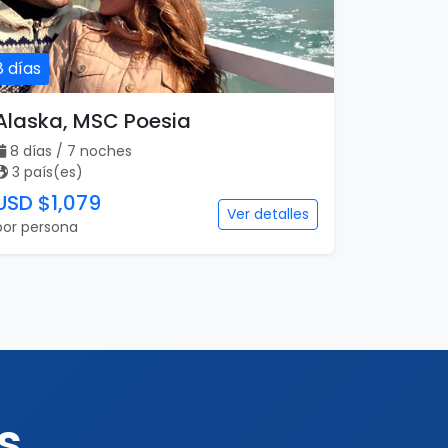
8 días
Alaska, MSC Poesia
8 días / 7 noches
3 país(es)
USD $1,079
Ver detalles
por persona
s