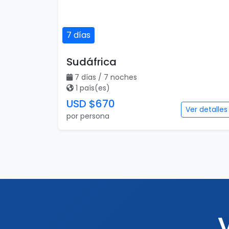
7 días
Sudáfrica
7 días / 7 noches
1 país(es)
USD $670
Ver detalles
por persona