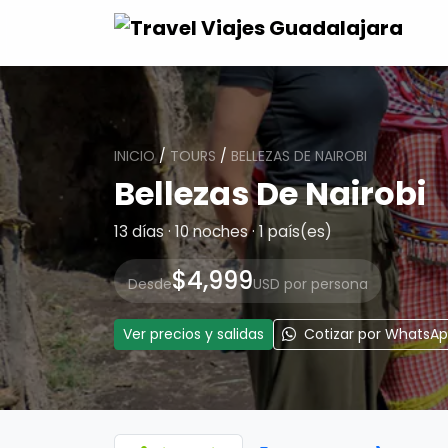
INICIO
/
TOURS
/
BELLEZAS DE NAIROBI
Bellezas De Nairobi
13 días · 10 noches · 1 país(es)
$4,999
Desde
USD por persona
Ver precios y salidas
Cotizar por WhatsA