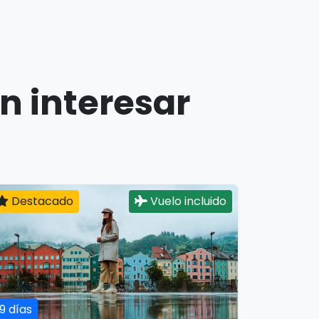
n interesar
Destacado
Vuelo incluido
19 días