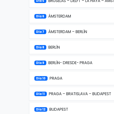
BRUSELAS – DELFT – LA HAYA – ÁM
Día 5
ÁMSTERDAM
Día 6
ÁMSTERDAM – BERLÍN
Día 7
BERLÍN
Día 8
BERLÍN- DRESDE- PRAGA
Día 9
PRAGA
Día 10
PRAGA – BRATISLAVA – BUDAPEST
Día 11
BUDAPEST
Día 12