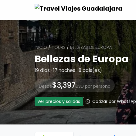
INICIO
/
TOURS
/
BELLEZAS DE EUROPA
Bellezas de Europa
19 días · 17 noches · 8 país(es)
$3,397
Desde
USD por persona
Ver precios y salidas
Cotizar por WhatsA