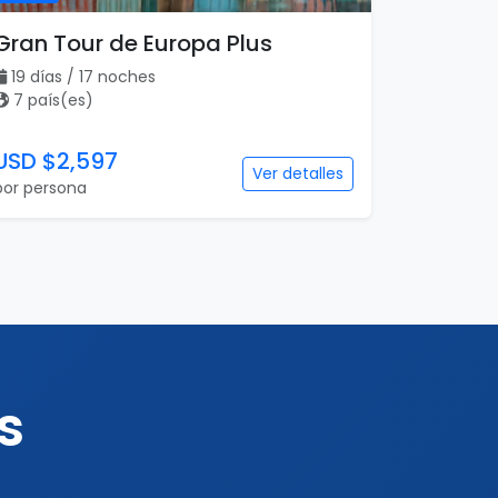
Gran Tour de Europa Plus
19 días / 17 noches
7 país(es)
USD $2,597
Ver detalles
por persona
s