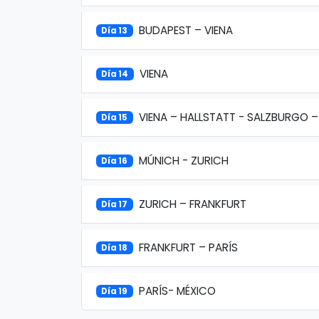
BUDAPEST – VIENA
Día 13
VIENA
Día 14
VIENA – HALLSTATT - SALZBURGO 
Día 15
MÚNICH - ZURICH
Día 16
ZURICH – FRANKFURT
Día 17
FRANKFURT – PARÍS
Día 18
PARÍS- MÉXICO
Día 19