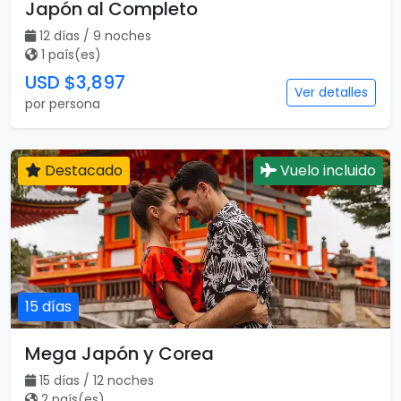
Japón al Completo
12 días / 9 noches
1 país(es)
USD $3,897
Ver detalles
por persona
Destacado
Vuelo incluido
15 días
Mega Japón y Corea
15 días / 12 noches
2 país(es)