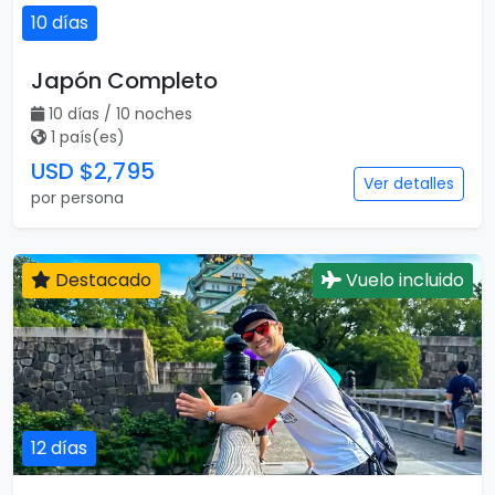
10 días
Japón Completo
10 días / 10 noches
1 país(es)
USD $2,795
Ver detalles
por persona
Destacado
Vuelo incluido
12 días