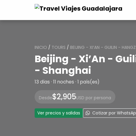
INICIO
/
TOURS
/
BEIJING - XI’AN - GUILIN - HA
Beijing - Xi’An - Gu
- Shanghai
13 días · 11 noches · 1 país(es)
$2,905
Desde
USD por persona
Ver precios y salidas
Cotizar por WhatsA