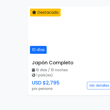
Destacado
10 días
Japón Completo
10 días / 10 noches
1 país(es)
USD $2,795
Ver detalles
por persona