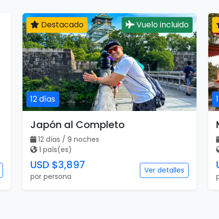
Destacado
Vuelo incluido
12 días
Japón al Completo
12 días / 9 noches
1 país(es)
USD $3,897
Ver detalles
por persona