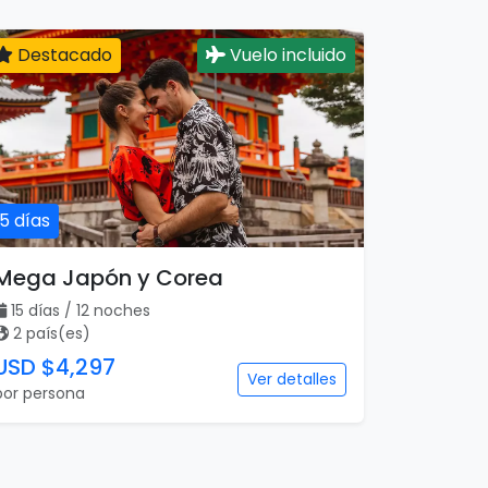
Destacado
Vuelo incluido
15 días
Mega Japón y Corea
15 días / 12 noches
2 país(es)
USD $4,297
Ver detalles
por persona