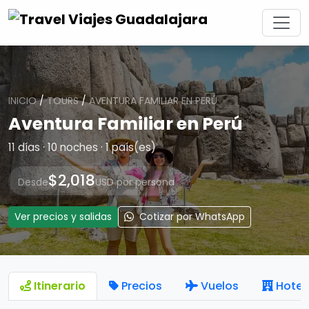
INICIO
/
TOURS
/
AVENTURA FAMILIAR EN PERÚ
Aventura Familiar en Perú
11 días · 10 noches · 1 país(es)
$2,018
Desde
USD por persona
Ver precios y salidas
Cotizar por WhatsApp
Itinerario
Precios
Vuelos
Hotel