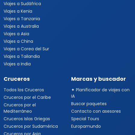
Quienes somos
Formas de pago
Politica de privacidad
Politicas de cancelacion
Preguntas frecuentes
Contacto
Travel Viajes Guadalajara © 2026 Todos los derechos
reservados
C. Isabel la Católica 15, Vallarta Norte, Guadalajara, Jalisco ·
+52