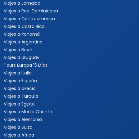
Viajes a Australia
Viajes a Asia
Viajes a China
Viajes a Corea del Sur
Viajes a Tailandia
Viajes a India
Cruceros
Marcas y buscador
Todos los Cruceros
✦ Planificador de viajes con
IA
Cruceros por el Caribe
Buscar paquetes
Cruceros por el
Mediterráneo
Contacto con asesores
Cruceros Islas Griegas
Special Tours
Cruceros por Sudamérica
Europamundo
Cruceros por Asia
Cruceros por Alaska
Informacion