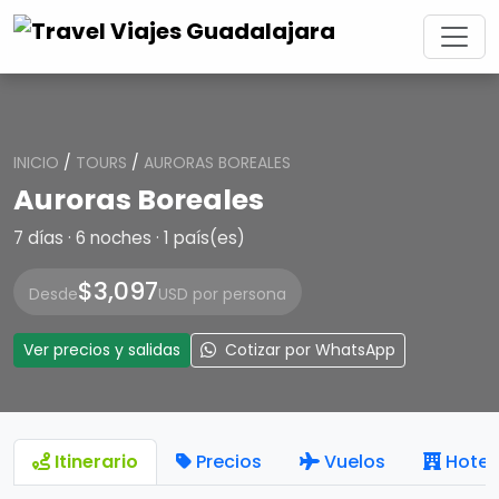
INICIO
/
TOURS
/
AURORAS BOREALES
Auroras Boreales
7 días · 6 noches · 1 país(es)
$3,097
Desde
USD por persona
Ver precios y salidas
Cotizar por WhatsApp
Itinerario
Precios
Vuelos
Hotel