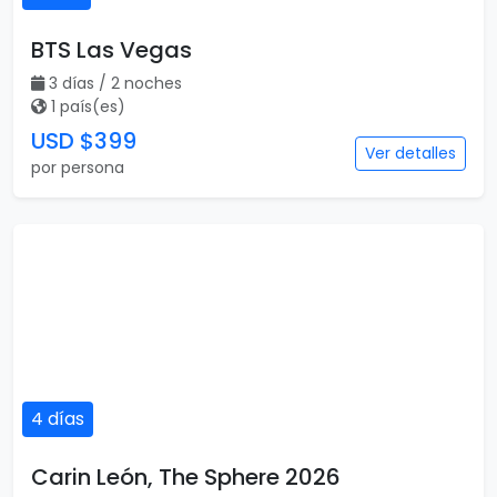
por persona
Viajar es para todos
Catálogo popular
Tipos de viaje
Viajes a Europa
Viajes para quinceaneras
Viajes a Canadá
Viajes para Eventos
Viajes a Japón
Eventos Deportivos
Viajes a Japón y Corea del
Fórmula 1
Sur
Mundial 2026
Viajes a Colombia
Eventos Musicales y