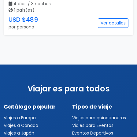
Viajes a Perú
Conciertos
Viajes a Sudamérica
Festivales
Viajes a Estados Unidos
Viajes a Nueva York
Viajes a Las Vegas
Viajes a Orlando
Viajes a Hawaii
Viajes a Los Cabos
Viajes a Cancún
Viajes a Chiapas
Playas de México
Viajes por México
Viajes al Caribe
Viajes a Cuba
Viajes a Punta Cana
Viajes a Jamaica
Viajes a Rep. Dominicana
Viajes a Centroamérica