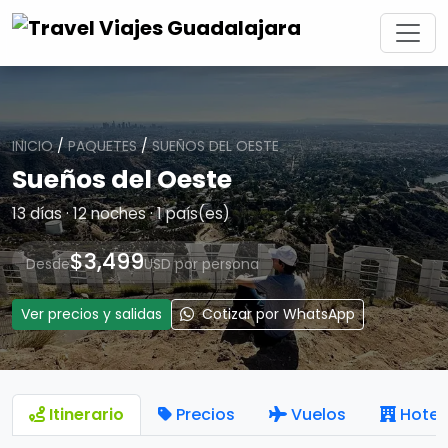
INICIO
/
PAQUETES
/
SUEÑOS DEL OESTE
Sueños del Oeste
13 días · 12 noches · 1 país(es)
$3,499
Desde
USD por persona
Ver precios y salidas
Cotizar por WhatsApp
Itinerario
Precios
Vuelos
Hotel