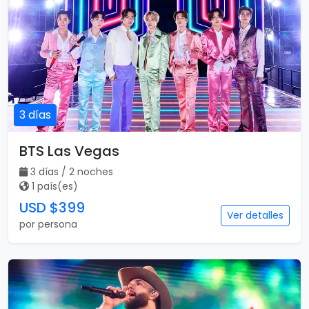
3 días
BTS Las Vegas
3 días / 2 noches
1 país(es)
USD $399
Ver detalles
por persona