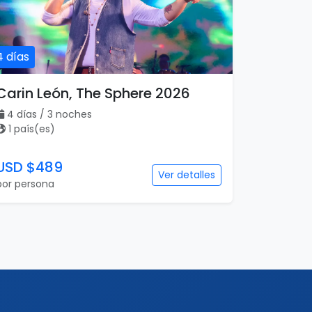
4 días
Carin León, The Sphere 2026
4 días / 3 noches
1 país(es)
USD $489
Ver detalles
por persona