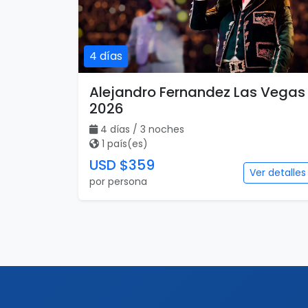
4 días
Alejandro Fernandez Las Vegas
2026
4 días / 3 noches
1 país(es)
USD $359
Ver detalles
por persona