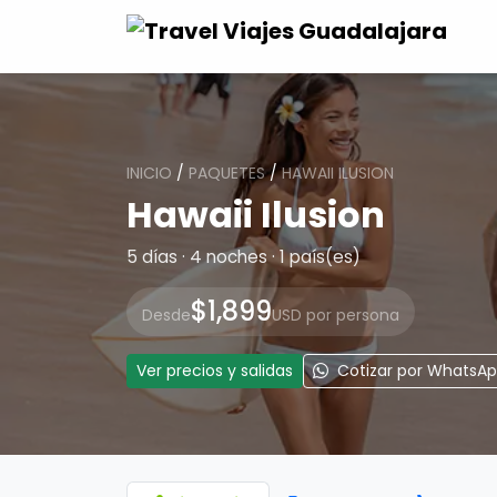
INICIO
/
PAQUETES
/
HAWAII ILUSION
Hawaii Ilusion
5 días · 4 noches · 1 país(es)
$1,899
Desde
USD por persona
Ver precios y salidas
Cotizar por WhatsA