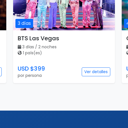
3 días
BTS Las Vegas
3 días / 2 noches
1 país(es)
USD $399
Ver detalles
por persona