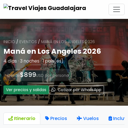
INICIO
/
EVENTOS
/
MANÁ EN LOS ANGELES 2026
Maná en Los Angeles 2026
4 días · 3 noches · 1 país(es)
$899
Desde
USD por persona
Ver precios y salidas
Cotizar por WhatsApp
Itinerario
Precios
Vuelos
Incluy