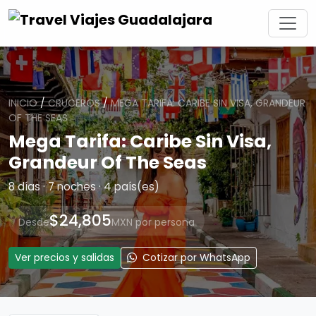
INICIO
/
CRUCEROS
/
MEGA TARIFA: CARIBE SIN VISA, GRANDEUR
OF THE SEAS
Mega Tarifa: Caribe Sin Visa,
Grandeur Of The Seas
8 días · 7 noches · 4 país(es)
$24,805
Desde
MXN por persona
Ver precios y salidas
Cotizar por WhatsApp