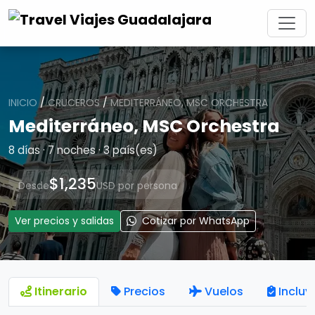
INICIO
/
CRUCEROS
/
MEDITERRÁNEO, MSC ORCHESTRA
Mediterráneo, MSC Orchestra
8 días · 7 noches · 3 país(es)
$1,235
Desde
USD por persona
Ver precios y salidas
Cotizar por WhatsApp
Itinerario
Precios
Vuelos
Incluy