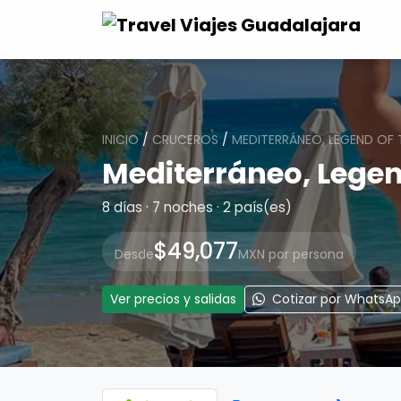
INICIO
/
CRUCEROS
/
MEDITERRÁNEO, LEGEND OF 
Mediterráneo, Legen
8 días · 7 noches · 2 país(es)
$49,077
Desde
MXN por persona
Ver precios y salidas
Cotizar por WhatsA