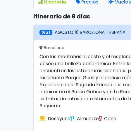
Itinerario
Precios
Vuelos
Itinerario de 8 días
AGOSTO 16 BARCELONA - ESPAÑA
Día 1
Barcelona
Con las montañas al oeste y el resplan
posee una belleza panorámica. Entre los
encuentran las estructuras diseñadas po
fascinante Parque Güell y el edificio m
Expiatorio de la Sagrada Familia. Los r
admirar en el Barrio Gótico y en La Ra
disfrutar de rutas por restaurantes de 
Boquería.
Desayuno
Almuerzo
Cena