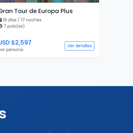
Gran Tour de Europa Plus
19 días / 17 noches
7 país(es)
USD $2,597
Ver detalles
por persona
s