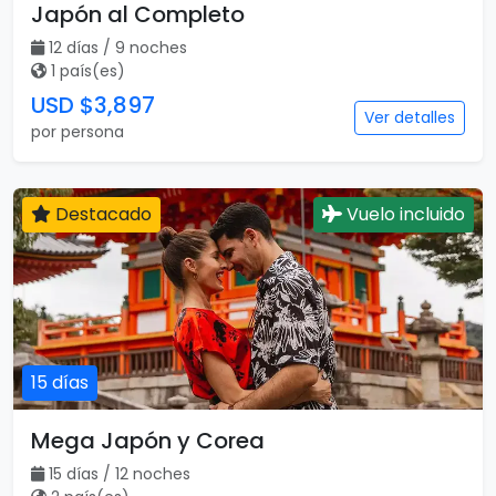
Japón al Completo
12 días / 9 noches
1 país(es)
USD $3,897
Ver detalles
por persona
Destacado
Vuelo incluido
15 días
Mega Japón y Corea
15 días / 12 noches