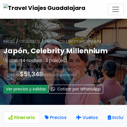
INICIO
/
CRUCEROS
/
JAPÓN, CELEBRITY MILLENNIUM
Japón, Celebrity Millennium
15 días · 14 noches · 3 país(es)
$51,348
Desde
MXN por persona
Ver precios y salidas
Cotizar por WhatsApp
Itinerario
Precios
Vuelos
Incluy