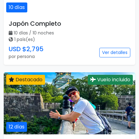
10 días
Japón Completo
10 días / 10 noches
1 país(es)
USD $2,795
Ver detalles
por persona
Destacado
Vuelo incluido
12 días