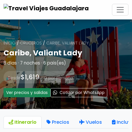
INICIO
/
CRUCEROS
/
CARIBE, VALIANT LADY
Caribe, Valiant Lady
8 días · 7 noches · 6 país(es)
$1,619
Desde
USD por persona
Ver precios y salidas
Cotizar por WhatsApp
Itinerario
Precios
Vuelos
Incluy